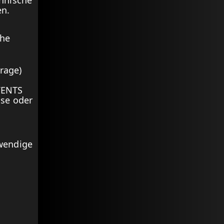
hnische
en.
che
rage)
VENTS
ise oder
wendige