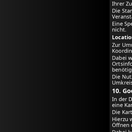
Ihrer Z
Die Sta
Veranst
Eine Sp
nicht.
Locati
Zur Umw
Koordin
Dabei w
Ortsinf
benötig
Die Nut
Umkrei
10. G
In der 
eine Ka
Die Kar
Hierzu 
Öffnen 