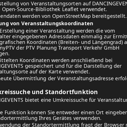
stellung von Veranstaltungsorten auf DANCINGEVE
e Open-Source-Bibliothek Leaflet verwendet.
tendaten werden von OpenStreetMap bereitgestellt.
lung von Veranstaltungskoordinaten
 Erstellung einer Veranstaltung werden die vom
alter eingegebenen Adressdaten einmalig zur Ermit
grafischen Koordinaten (Breiten- und Längengrad) 
myPTV der PTV Planung Transport Verkehr GmbH
gen.
ittelten Koordinaten werden anschließend bei
EVENTS gespeichert und für die Darstellung der
altungsorte auf der Karte verwendet.
neute Übermittlung der Veranstaltungsadresse erfol
kreissuche und Standortfunktion
EVENTS bietet eine Umkreissuche für Veranstalt
se Funktion können Sie entweder einen Ort eingebe
ndortermittlung Ihres Gerätes verwenden.
wendung der Standortermittlung fragt der Browser 