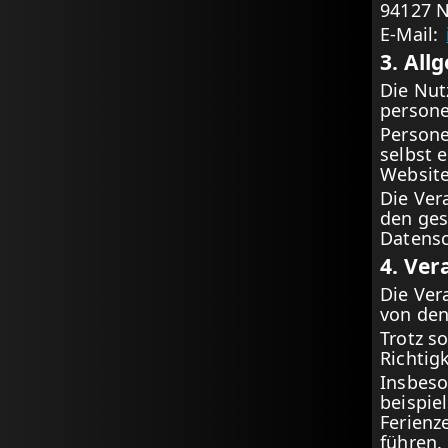
94127 
E-Mail:
3. All
Die Nut
persone
Persone
selbst 
Website 
Die Ver
den ges
Datens
4. Ve
Die Ve
von den
Trotz s
Richtig
Insbeso
beispie
Ferienz
führen.