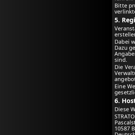
Bitte p
verlink
5. Reg
Veranst
erstell
Dabei w
Dazu ge
Angaben
sind.
Die Ver
Verwalt
angebot
Eine We
gesetzl
6. Hos
Diese W
STRATO
Pascals
10587 B
Deutsc