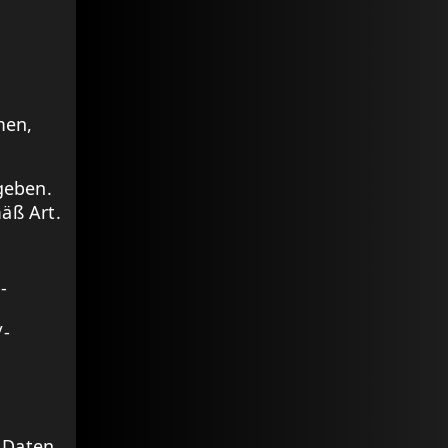
men,
n
geben.
äß Art.
-
/-
 Daten