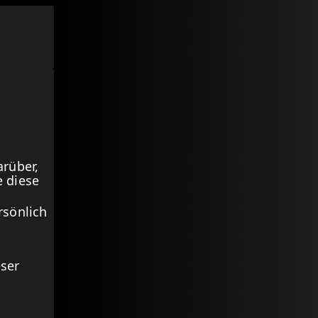
arüber,
 diese
rsönlich
eser