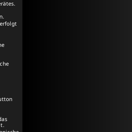
rätes.
n.
erfolgt
he
uche
utton
das
t.