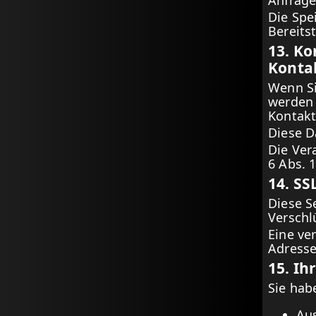
Anfrage
Die Spe
Bereits
13. K
Konta
Wenn Si
werden 
Kontakt
Diese D
Die Ver
6 Abs. 1
14. SS
Diese S
Verschl
Eine ve
Adresse
15. Ih
Sie hab
Au