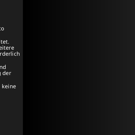
to
tet.
itere
rderlich
und
 der
n keine