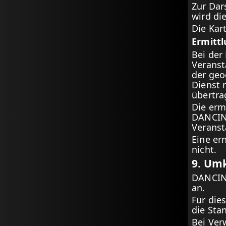
Zur Dar
wird di
Die Kar
Ermitt
Bei der
Veranst
der geo
Dienst 
übertra
Die erm
DANCING
Veranst
Eine er
nicht.
9. Um
DANCING
an.
Für die
die Sta
Bei Ver