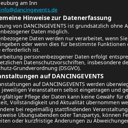
Neuburg am Inn
info@dancingevents.de
gemeine Hinweise zur Datenerfassung
zung von DANCINGEVENTS ist grundsätzlich ohne 
nbezogener Daten möglich.
nbezogene Daten werden nur verarbeitet, wenn Sie
eingeben oder wenn dies für bestimmte Funktionen 
erforderlich ist.
arbeitung personenbezogener Daten erfolgt entspr
etzlichen Datenschutzvorschriften, insbesondere de
chutz-Grundverordnung (DSGVO).
ranstaltungen auf DANCINGEVENTS
ranstaltungen auf DANCINGEVENTS werden überwie
 jeweiligen Veranstaltern selbst eingetragen und ge
orgfältiger Pflege der Daten kann keine Gewähr für 
keit, Vollständigkeit und Aktualität übernommen we
ndere bei regelmäßig stattfindenden Veranstaltung
lsweise Übungsabenden oder Tanzpartys, können Fe
eiten oder kurzfristige Änderungen zu Abweichunge