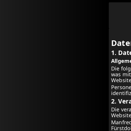
Date
1. Dat
Allgem
Die fol
was mit
Website
Persone
identif
2. Ver
Die ver
Website
Manfre
Fürstdo