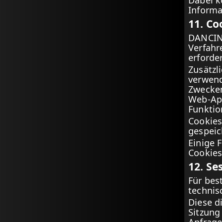
Dabei k
Informa
11. Co
DANCIN
Verfahr
erforder
Zusätzl
verwend
Zwecken
Web-App
Funktio
Cookies
gespeic
Einige 
Cookies
12. Se
Für be
technis
Diese d
Sitzung