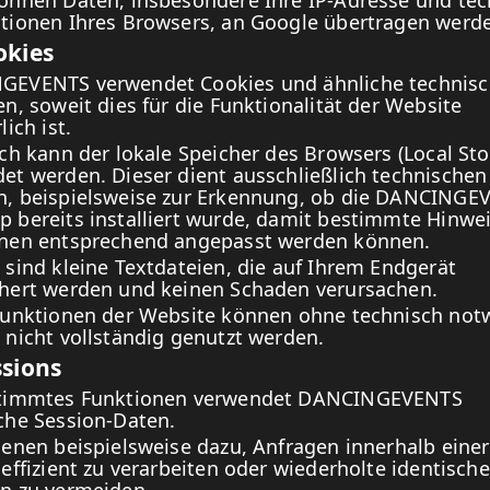
önnen Daten, insbesondere Ihre IP-Adresse und tec
tionen Ihres Browsers, an Google übertragen werd
okies
GEVENTS verwendet Cookies und ähnliche technis
en, soweit dies für die Funktionalität der Website
lich ist.
ich kann der lokale Speicher des Browsers (Local Sto
et werden. Dieser dient ausschließlich technischen
, beispielsweise zur Erkennung, ob die DANCINGE
 bereits installiert wurde, damit bestimmte Hinwe
nen entsprechend angepasst werden können.
 sind kleine Textdateien, die auf Ihrem Endgerät
hert werden und keinen Schaden verursachen.
Funktionen der Website können ohne technisch not
 nicht vollständig genutzt werden.
ssions
stimmtes Funktionen verwendet DANCINGEVENTS
che Session-Daten.
ienen beispielsweise dazu, Anfragen innerhalb einer
 effizient zu verarbeiten oder wiederholte identische