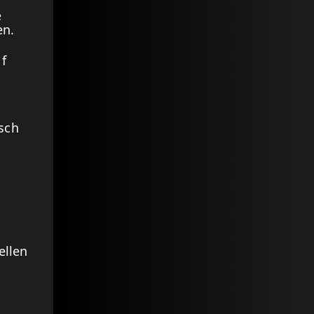
e
en.
 f
sch
ellen