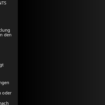
NTS
tlung
an den
gt
ungen
n oder
nach