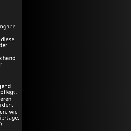
Angabe
 diese
der
echend
r
gend
pflegt.
deren
rden.
en, wie
iertage,
n