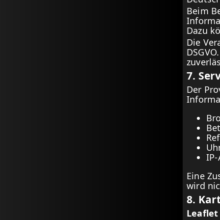
Beim Be
Informa
Dazu kö
Die Vera
DSGVO. 
zuverlä
7. Ser
Der Pro
Informa
Br
Be
Ref
Uhr
IP-
Eine Zu
wird n
8. Kar
Leafle