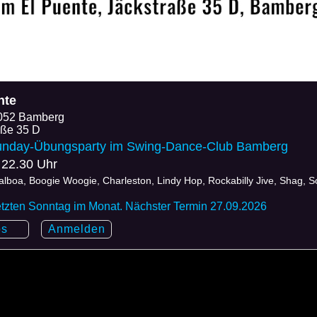
nte
052 Bamberg
aße 35 D
unday-Übungsparty im Swing-Dance-Club Bamberg
 22.30 Uhr
lboa, Boogie Woogie, Charleston, Lindy Hop, Rockabilly Jive, Shag, S
etzten Sonntag im Monat. Nächster Termin 27.09.2026
os
Anmelden