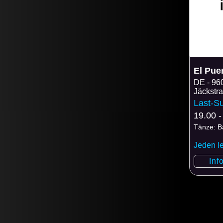
El Pue
DE
96
Jäckstr
Last-S
19.00 -
Tänze: Ba
Jeden l
Inf