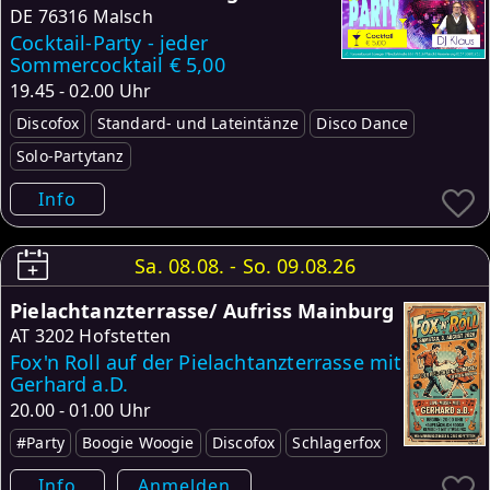
DE
76316 Malsch
Cocktail-Party - jeder
Sommercocktail € 5,00
19.45 - 02.00 Uhr
Discofox
Standard- und Lateintänze
Disco Dance
Solo-Partytanz
Info
Sa. 08.08. - So. 09.08.26
Pielachtanzterrasse/ Aufriss Mainburg
AT
3202 Hofstetten
Fox'n Roll auf der Pielachtanzterrasse mit
Gerhard a.D.
20.00 - 01.00 Uhr
#Party
Boogie Woogie
Discofox
Schlagerfox
Info
Anmelden