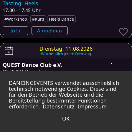
Tasting: Heels
17.00 - 17.45 Uhr
#Workshop
#Kurs
Heels Dance
Info
Anmelden
Dienstag, 11.08.2026
Wöchentlich jeden Dienstag
QUEST Dance Club e.V.
DE
83024 Rosenheim
Zumba für Kinder ab 5 Jahre
DANCINGEVENTS verwendet ausschließlich
16.30 - 17.30 Uhr
technisch notwendige Cookies. Diese sind
für den Betrieb der Webseite und die
Zumba
Bereitstellung bestimmter Funktionen
erforderlich.
Datenschutz
Impressum
Info
▼
OK
Dienstag, 11.08.2026
Wöchentlich jeden Dienstag