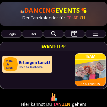
DANCING
EVENTS
Der Tanzkalender für
DE · AT · CH
Login
Filter
EVENT
-TIPP
TEAM
356
Events
Hier kannst Du
TANZEN
gehen!