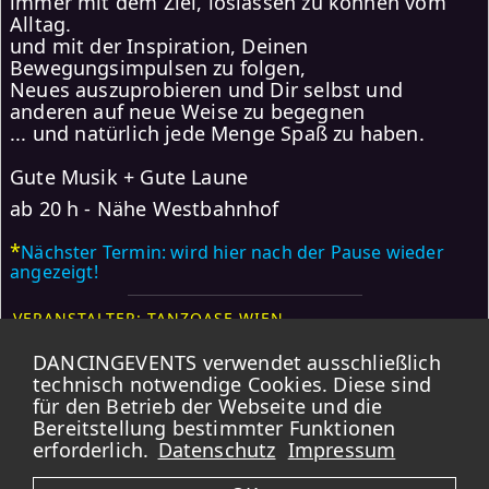
immer mit dem Ziel, loslassen zu können vom
Alltag.
und mit der Inspiration, Deinen
Bewegungsimpulsen zu folgen,
Neues auszuprobieren und Dir selbst und
anderen auf neue Weise zu begegnen
... und natürlich jede Menge Spaß zu haben.
Gute Musik + Gute Laune
ab 20 h - Nähe Westbahnhof
*
Nächster Termin: wird hier nach der Pause wieder
angezeigt!
VERANSTALTER: TANZOASE WIEN
DANCINGEVENTS verwendet ausschließlich
Karte
technisch notwendige Cookies. Diese sind
für den Betrieb der Webseite und die
*
Bereitstellung bestimmter Funktionen
DANCINGEVENTS übernimmt KEINE GARANTIE für die Korrektheit der
Daten.
Bei Wiederholungsterminen kann es vorkommen, dass Feiertage und
erforderlich.
Datenschutz
Impressum
Ferien ausgeschlossen sind. Bitte immer zusätzlich die verlinkten Webseiten
aufrufen.