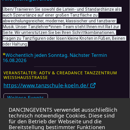
Üben/Trainieren Sie sowohl die Latein- und Standardtänze als 
auch Szenetänze auf einer großen Tanzfläche zu 
abwechslungsreicher, moderner, klassischer und tanzbarer 
Musik. Unser Tanzlehrer*innen-Team steht Ihnen mit Rat zur 
Seite. Wir unterstützen Sie bei Ihren Schrittkombinationen, 
Fragen zu Tanzfiguren oder lösen kleine Knoten in Füßen, Beinen 
oder Haltung.
*
Wöchentlich jeden Sonntag. Nächster Termin
16.08.2026
VERANSTALTER: ADTV & CREADANCE TANZZENTRUM
WEISSHAUSSTRASSE
https://www.tanzschule-koeln.de/
Weitere Events
DANCINGEVENTS verwendet ausschließlich
Karte
technisch notwendige Cookies. Diese sind
für den Betrieb der Webseite und die
*
Bereitstellung bestimmter Funktionen
DANCINGEVENTS übernimmt KEINE GARANTIE für die Korrektheit der