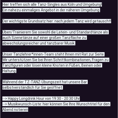
Hier treffen sich alle Tanz-Singles aus Köln und Umgebung!
Ein nahezu einmaliges Angebot in der näheren Umgebung.
Der wichtigste Grundsatz hier: nach jedem Tanz wird getauscht!
Üben/Trainierem Sie sowohl die Latein- und Standardtänze als 
auch Szenetänze auf einer großen Tanzfläche zu 
abwechslungsreicher und tanzbarer Musik.
Unser Tanzlehrer*innen-Team steht Ihnen mit Rat zur Seite.
Wir unterstützen Sie bei Ihren Schrittkombinationen, Fragen zu 
Tanzfiguren oder lösen kleine Knoten in Füßen, Beinen oder 
Haltung.
Während der TZ-TANZ-Übungszeit hat unsere Bar 
selbstverständlich für Sie geöffnet.
--> Happy Longdrink Hour von 19:30 - 20:30 Uhr
--> Musikwunsch-Liste: hier können Sie Ihre Wunschtitel für den 
Abend notieren