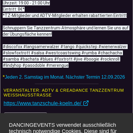
Uhrzeit: 19:00 - 21:00 Uhr
Eintritt: 8€*
*TZ-Mitglieder und ADTV-Mitglieder erhalten rabattierten Eintritt
Schnuppern Sie Tanzzentrum-Atmosphäre und lernen Sie uns auf 
der Übungsfläche kennen!
#discofox #langsamerwalzer #tango #quickstep #wienerwalzer 
#slowfoxtrott #salsa #westcoastswing #rumba #chachacha 
#samba #bachata #blues #foxtrott #jive #boogie #rocknroll 
#lindyhop #pasodoble #merengue
*
Jeden 2. Samstag im Monat. Nächster Termin 12.09.2026
VERANSTALTER: ADTV & CREADANCE TANZZENTRUM
WEISSHAUSSTRASSE
https://www.tanzschule-koeln.de/
Weitere Events
DANCINGEVENTS verwendet ausschließlich
Karte
technisch notwendige Cookies. Diese sind für