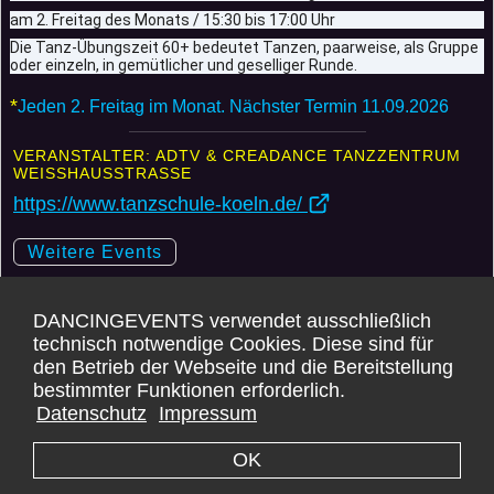
am 2. Freitag des Monats / 15:30 bis 17:00 Uhr
Die Tanz-Übungszeit 60+ bedeutet Tanzen, paarweise, als Gruppe 
oder einzeln, in gemütlicher und geselliger Runde.
*
Jeden 2. Freitag im Monat. Nächster Termin 11.09.2026
VERANSTALTER: ADTV & CREADANCE TANZZENTRUM
WEISSHAUSSTRASSE
https://www.tanzschule-koeln.de/
Weitere Events
Karte
DANCINGEVENTS verwendet ausschließlich
technisch notwendige Cookies. Diese sind für
*
DANCINGEVENTS übernimmt KEINE GARANTIE für die Korrektheit der Daten.
den Betrieb der Webseite und die Bereitstellung
Bei Wiederholungsterminen kann es vorkommen, dass Feiertage und Ferien
bestimmter Funktionen erforderlich.
ausgeschlossen sind. Bitte immer zusätzlich die verlinkten Webseiten aufrufen.
Datenschutz
Impressum
Impressum -
Datenschutz -
Kontakt
OK