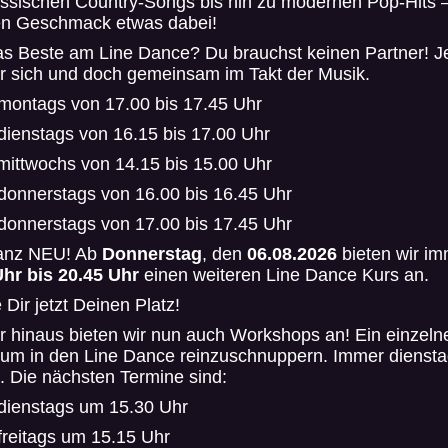
ssischen Country-Songs bis hin zu modernen Pop-Hits –
den Geschmack etwas dabei!
as Beste am Line Dance? Du brauchst keinen Partner! J
ür sich und doch gemeinsam im Takt der Musik.
montags von 17.00 bis 17.45 Uhr
dienstags von 16.15 bis 17.00 Uhr
mittwochs von 14.15 bis 15.00 Uhr
donnerstags von 16.00 bis 16.45 Uhr
donnerstags von 17.00 bis 17.45 Uhr
ganz NEU! Ab
Donnerstag
, den
06.08.2026
bieten wir i
Uhr bis 20.45 Uhr
einen weiteren Line Dance Kurs an.
 Dir jetzt Deinen Platz!
 hinaus bieten wir nun auch Workshops an! Ein einzeln
 um in den Line Dance reinzuschnuppern. Immer dienst
s. Die nächsten Termine sind:
dienstags um 15.30 Uhr
freitags um 15.15 Uhr