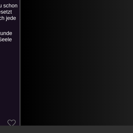
u schon
setzt
rch jede
stunde
Seele