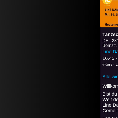
Tanzsc
DE
28
Bornstr.
Line D
16.45 -
#Kurs · 
Alle wi
Willko
Bist du
Welt de
Line Da
Gemein