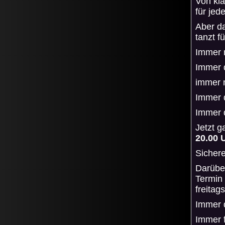
Von kla
für je
Aber d
tanzt f
Immer 
Immer 
immer 
Immer 
Immer 
Jetzt 
20.00 
Sichere
Darüber
Termin
freitag
Immer 
Immer 