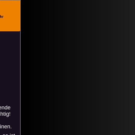
gende
htig!
inen.