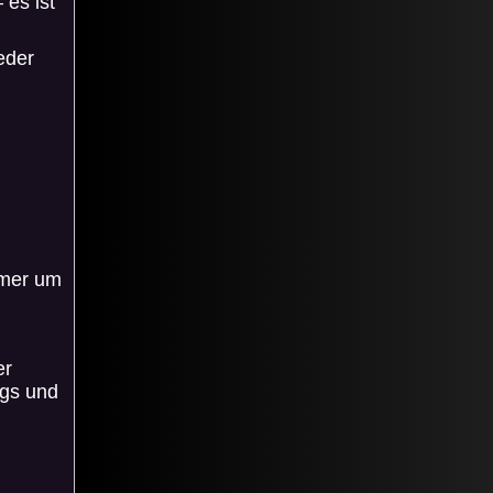
 es ist
eder
mmer um
er
ags und