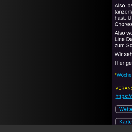
Also l
tanzerf
hast. U
Choreog
Also wo
Line D
zum Sc
Wir seh
Hier g
*
Wöchen
VERAN
https:
Weit
Karte