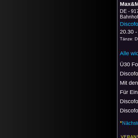
Max&M
DE
91
Bahnhof
Discofo
20.30 -
Tänze: D
Alle wi
Ü30 Fo
Discof
Mit den
Für Ein
Discofo
Discofo
*
Nächste
VERAN