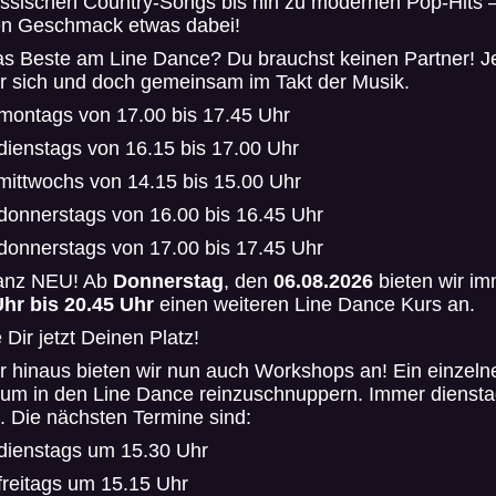
ssischen Country-Songs bis hin zu modernen Pop-Hits –
den Geschmack etwas dabei!
as Beste am Line Dance? Du brauchst keinen Partner! J
ür sich und doch gemeinsam im Takt der Musik.
montags von 17.00 bis 17.45 Uhr
dienstags von 16.15 bis 17.00 Uhr
mittwochs von 14.15 bis 15.00 Uhr
donnerstags von 16.00 bis 16.45 Uhr
donnerstags von 17.00 bis 17.45 Uhr
ganz NEU! Ab
Donnerstag
, den
06.08.2026
bieten wir i
Uhr bis 20.45 Uhr
einen weiteren Line Dance Kurs an.
 Dir jetzt Deinen Platz!
 hinaus bieten wir nun auch Workshops an! Ein einzeln
 um in den Line Dance reinzuschnuppern. Immer dienst
s. Die nächsten Termine sind:
dienstags um 15.30 Uhr
freitags um 15.15 Uhr