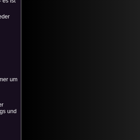
 es ist
eder
mmer um
er
ags und