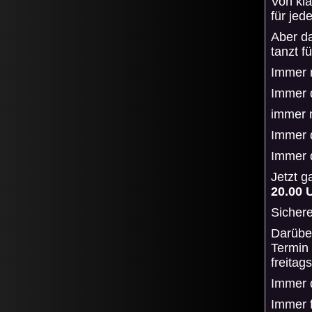
Von kla
für je
Aber d
tanzt f
Immer 
Immer 
immer 
Immer 
Immer 
Jetzt 
20.00 
Sichere
Darüber
Termin
freitag
Immer 
Immer 