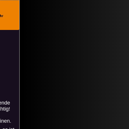
gende
htig!
inen.