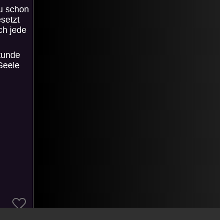
u schon
setzt
rch jede
stunde
Seele