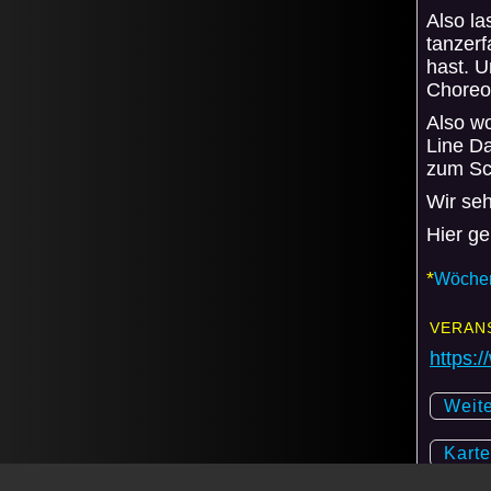
Also l
tanzerf
hast. U
Choreog
Also wo
Line D
zum Sc
Wir seh
Hier g
*
Wöchen
VERAN
https:
Weit
Karte