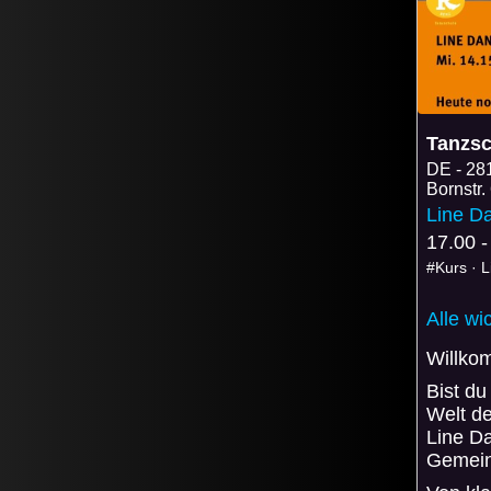
Tanzsc
DE
28
Bornstr.
Line D
17.00 -
#Kurs · 
Alle wi
Willko
Bist du
Welt de
Line Da
Gemein