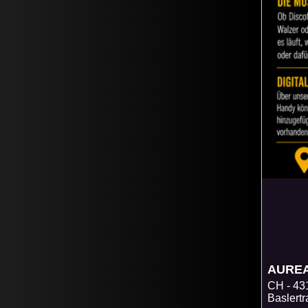
AURE
CH
43
Baslert