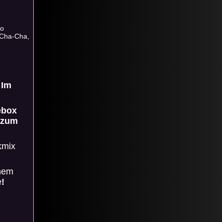
go
-Cha-Cha,
 Im
ebox
 zum
kmix
inem
e
!