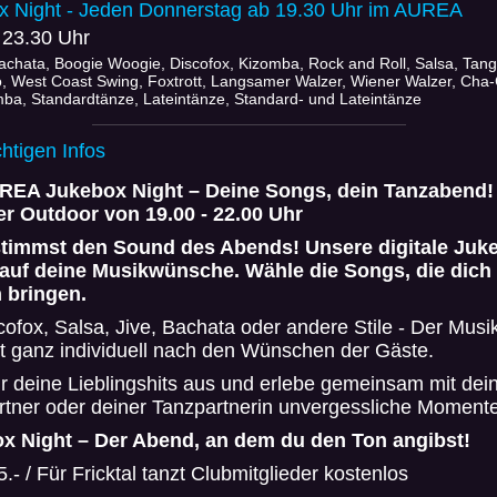
x Night - Jeden Donnerstag ab 19.30 Uhr im AUREA
 23.30 Uhr
achata, Boogie Woogie, Discofox, Kizomba, Rock and Roll, Salsa, Tan
o, West Coast Swing, Foxtrott, Langsamer Walzer, Wiener Walzer, Cha
mba, Standardtänze, Lateintänze, Standard- und Lateintänze
chtigen Infos
REA Jukebox Night – Deine Songs, dein Tanzabend!
 Outdoor von 19.00 - 22.00 Uhr
timmst den Sound des Abends! Unsere digitale Juk
 auf deine Musikwünsche. Wähle die Songs, die dich
 bringen.
ofox, Salsa, Jive, Bachata oder andere Stile - Der Musi
t ganz individuell nach den Wünschen der Gäste.
r deine Lieblingshits aus und erlebe gemeinsam mit de
rtner oder deiner Tanzpartnerin unvergessliche Moment
x Night – Der Abend, an dem du den Ton angibst!
 5.- / Für Fricktal tanzt Clubmitglieder kostenlos