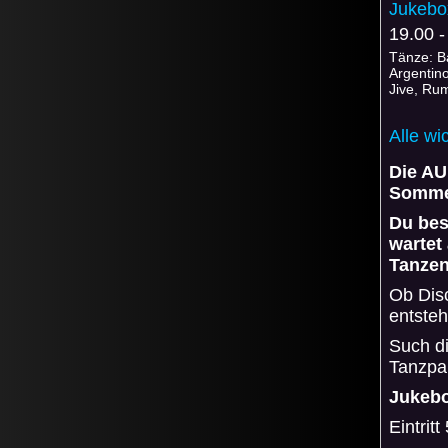
Jukebo
19.00 -
Tänze: B
Argentin
Jive, Ru
Alle wi
Die AU
Sommer
Du bes
wartet
Tanzen
Ob Disc
entsteh
Such di
Tanzpa
Jukebo
Eintritt