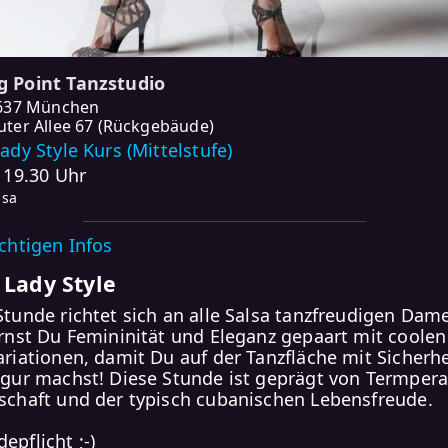
 Point Tanzstudio
637 München
ter Allee 67 (Rückgebäude)
ady Style Kurs (Mittelstufe)
- 19.30 Uhr
lsa
ichtigen Infos
 Lady Style
Stunde richtet sich an alle Salsa tanzfreudigen Dam
ernst Du Femininität und Eleganz gepaart mit coolen
ariationen, damit Du auf der Tanzfläche mit Sicherhe
igur machst! Diese Stunde ist geprägt von Termper
schaft und der typisch cubanischen Lebensfreude.
epflicht ;-)