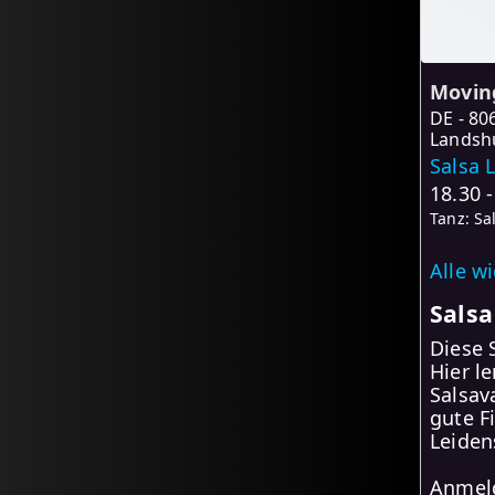
Moving
DE
80
Landshu
Salsa L
18.30 
Tanz: Sa
Alle w
Salsa
Diese 
Hier l
Salsav
gute F
Leiden
Anmeld