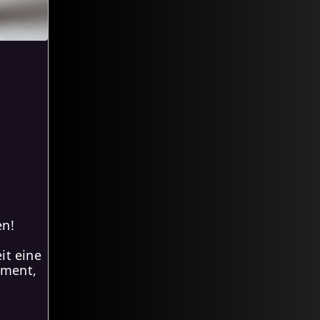
en!
it eine
ament,