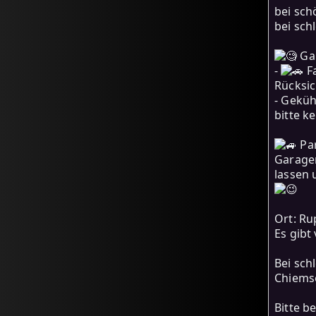
bei sch
bei sch
Ga
-
Fa
Rücksic
- Geküh
bitte k
Par
Garagen
lassen 
Ort: Ru
Es gibt
Bei sch
Chiemse
Bitte b