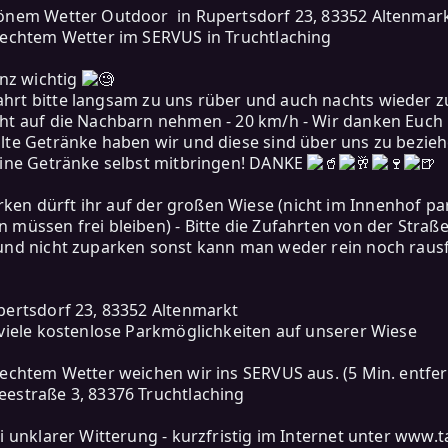
önem Wetter Outdoor in Rupertsdorf 23, 83352 Altenmar
lechtem Wetter im SERVUS in Truchtlaching
nz wichtig
hrt bitte langsam zu uns rüber und auch nachts wieder z
ht auf die Nachbarn nehmen - 20 km/h - Wir danken Euch
lte Getränke haben wir und diese sind über uns zu bezieh
eine Getränke selbst mitbringen! DANKE
ken dürft ihr auf der großen Wiese (nicht im Innenhof pa
 müssen frei bleiben) - Bitte die Zufahrten von der Straße
und nicht zuparken sonst kann man weder rein noch rau
pertsdorf 23, 83352 Altenmarkt
 viele kostenlose Parkmöglichkeiten auf unserer Wiese
lechtem Wetter weichen wir ins SERVUS aus. (5 Min. entfer
estraße 3, 83376 Truchtlaching
ei unklarer Witterung - kurzfristig im Internet unter www.