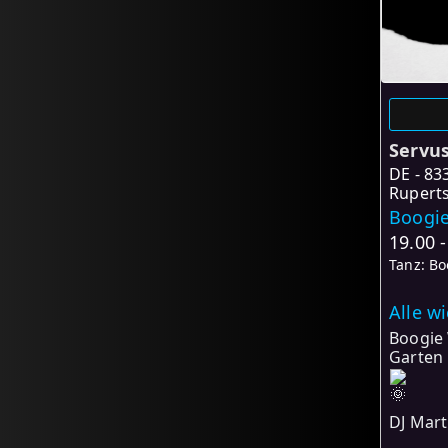
Servu
DE
83
Ruperts
Boogie
19.00 
Tanz: B
Alle w
Boogie 
Garten 
DJ Mart