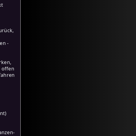
kt
urück,
en -
rken,
 offen
sfahren
nt)
tanzen-