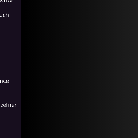
auch
ance
zelner