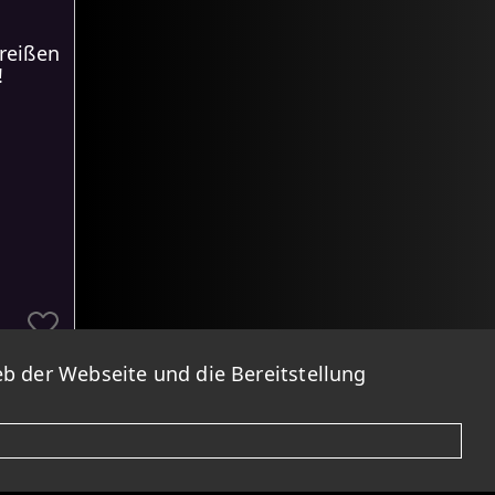
reißen
!
b der Webseite und die Bereitstellung
Bei
ind. Bitte