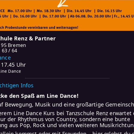
hule Renz & Partner
195 Bremen
 63 / 64
ance
- 17.45 Uhr
Line Dance
ichtigen Infos
cke den Spaß am Line Dance!
uf Bewegung, Musik und eine großartige Gemeinsch
erem Line Dance Kurs bei Tanzschule Renz erwartet 
nur der Rhythmus von Country, sondern eine bunte
ng aus Pop, Rock und vielen weiteren Musikrichtun
allein kommst oder mit Freunden – hier erlebst du 