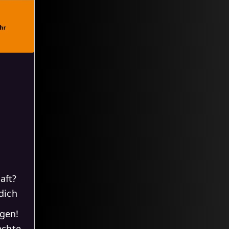
aft?
dich
gen!
echte