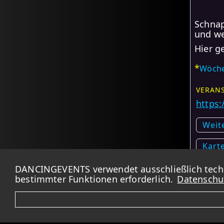
Schnap
und we
Hier g
*
Wöche
VERANS
https:
Weit
Kart
DANCINGEVENTS verwendet ausschließlich techni
*
bestimmter Funktionen erforderlich.
Datenschu
Wiederhol