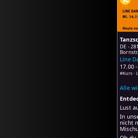
Tanzsc
DE
28
Bornstr.
Line D
17.00 
#Kurs · 
Alle w
Entde
Lust a
In uns
nicht 
Mischu
Ob du 