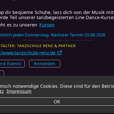
p dir bequeme Schuhe, lass dich von der Musik mit
rde Teil unserer tanzbegeisterten Line Dance-Kurse
eht es zu unseren
Kursen
ntlich jeden Donnerstag. Nächster Termin 20.08.2026
TALTER: TANZSCHULE RENZ & PARTNER
//www.tanzschule-renz.de
ere Events
Anmelden
e
sch notwendige Cookies. Diese sind für den Betrie
DANCINGEVENTS übernimmt KEINE GARANTIE für die Korrektheit der Daten.
tz
Impressum
ungsterminen kann es vorkommen, dass Feiertage und Ferien ausgeschlossen s
immer zusätzlich die verlinkten Webseiten aufrufen.
OK
Impressum -
Datenschutz -
Kontakt