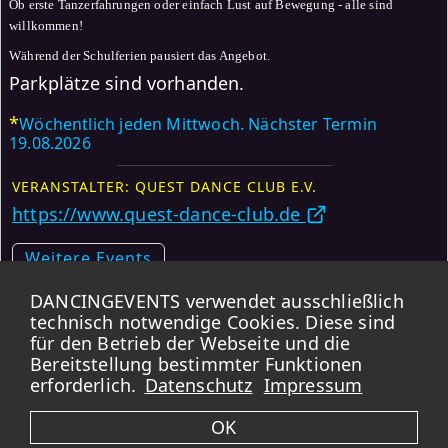
Ob erste Tanzerfahrungen oder einfach Lust auf Bewegung - alle sind
willkommen!
Während der Schulferien pausiert das Angebot.
Parkplätze sind vorhanden.
*
Wöchentlich jeden Mittwoch. Nächster Termin
19.08.2026
VERANSTALTER: QUEST DANCE CLUB E.V.
https://www.quest-dance-club.de
Weitere Events
DANCINGEVENTS verwendet ausschließlich
Karte
technisch notwendige Cookies. Diese sind
für den Betrieb der Webseite und die
*
DANCINGEVENTS übernimmt KEINE GARANTIE für die Korrektheit der
Bereitstellung bestimmter Funktionen
Daten.
Bei Wiederholungsterminen kann es vorkommen, dass Feiertage und
erforderlich.
Datenschutz
Impressum
Ferien ausgeschlossen sind. Bitte immer zusätzlich die verlinkten Webseiten
aufrufen.
OK
Impressum -
Datenschutz -
Kontakt