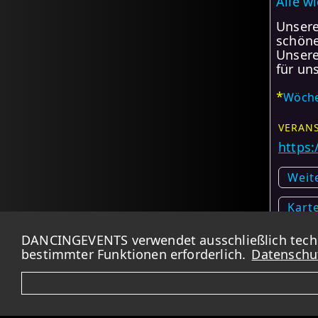
Alle w
Unsere
schöne
Unsere
für un
*
Wöche
VERANS
https:
Weit
Kart
DANCINGEVENTS verwendet ausschließlich techni
*
bestimmter Funktionen erforderlich.
Datenschu
Wiederhol