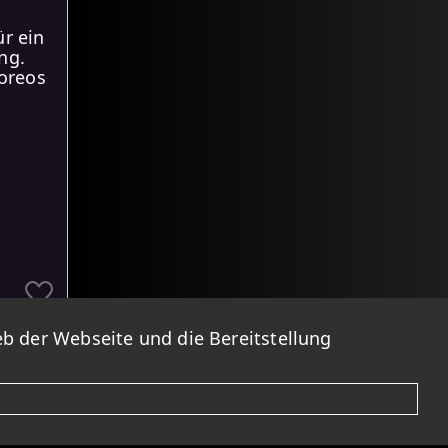
ür ein
ng.
oreos
b der Webseite und die Bereitstellung
Bei
ind. Bitte