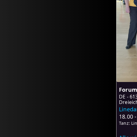
Forum 
DE
61
Dreieic
Lineda
18.00 
Tanz: Li