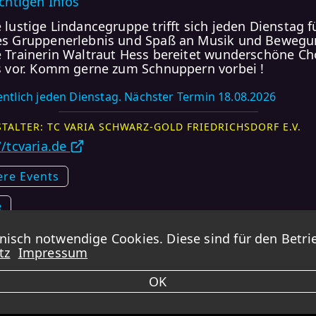
ichtigen Infos
 lustige Lindancegruppe trifft sich jeden Dienstag f
s Gruppenerlebnis und Spaß an Musik und Bewegu
 Trainerin Waltraut Hess bereitet wunderschöne Ch
s vor. Komm gerne zum Schnuppern vorbei !
ntlich jeden Dienstag. Nächster Termin 18.08.2026
TALTER: TC VARIA SCHWARZ-GOLD FRIEDRICHSDORF E.V.
//tcvaria.de
ere Events
e
sch notwendige Cookies. Diese sind für den Betrie
DANCINGEVENTS übernimmt KEINE GARANTIE für die Korrektheit der Daten.
tz
Impressum
ungsterminen kann es vorkommen, dass Feiertage und Ferien ausgeschlossen s
immer zusätzlich die verlinkten Webseiten aufrufen.
OK
Impressum -
Datenschutz -
Kontakt