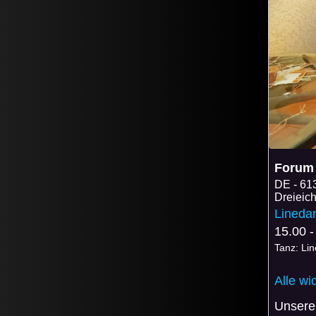
Forum 
DE
613
Dreieic
Lineda
15.00 -
Tanz: Li
Alle wi
Unsere 