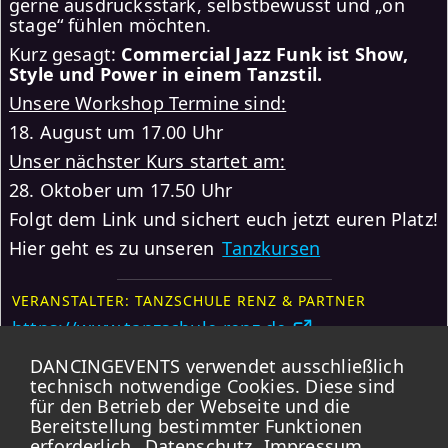
gerne ausdrucksstark, selbstbewusst und „on
stage“ fühlen möchten.
Kurz gesagt:
Commercial Jazz Funk ist Show,
Style und Power in einem Tanzstil.
Unsere Workshop Termine sind:
18. August um 17.00 Uhr
Unser nächster Kurs startet am:
28. Oktober um 17.50 Uhr
Folgt dem Link und sichert euch jetzt euren Platz!
Hier geht es zu unseren
Tanzkursen
VERANSTALTER: TANZSCHULE RENZ & PARTNER
https://www.tanzschule-renz.de
DANCINGEVENTS verwendet ausschließlich
Weitere Events
Anmelden
technisch notwendige Cookies. Diese sind
für den Betrieb der Webseite und die
Karte
Bereitstellung bestimmter Funktionen
erforderlich.
Datenschutz
Impressum