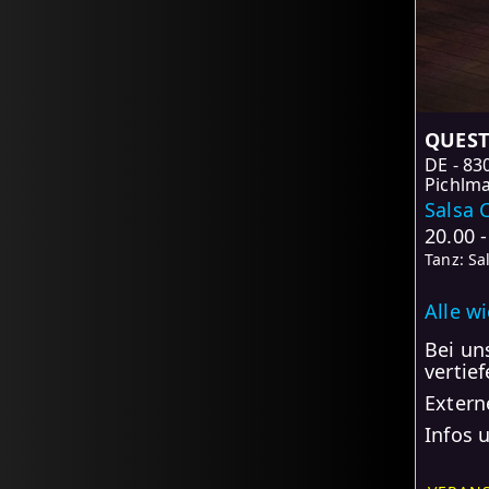
QUEST 
DE
83
Pichlma
Salsa 
20.00 
Tanz: Sa
Alle w
Bei un
vertie
Extern
Infos 