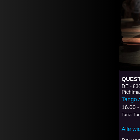
QUEST 
DE
83
Pichlma
Tango 
16.00 -
Tanz: Ta
Alle wi