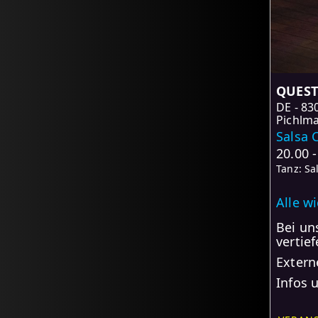
QUEST 
DE
83
Pichlma
Salsa 
20.00 
Tanz: Sa
Alle w
Bei un
vertie
Extern
Infos 