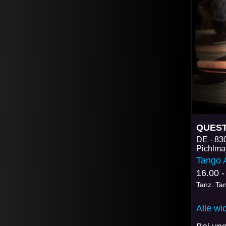
QUEST 
DE
83
Pichlma
Tango 
16.00 -
Tanz: Ta
Alle wi