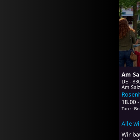
Am Sal
DE
83
Am Salz
Rosenh
18.00 
Tanz: B
Alle w
Wir ba