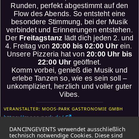
Runden, perfekt abgestimmt auf den
Flow des Abends. So entsteht eine
besondere Stimmung, bei der Musik
verbindet und Erinnerungen entstehen.
Der
Freitagstanz
lädt dich jeden 2. und
4. Freitag von
20:00 bis 02:00 Uhr
ein.
Unsere Pizzeria hat von
20:00 Uhr bis
22:00 Uhr
geöffnet.
Komm vorbei, genieß die Musik und
erlebe Tanzen so, wie es sein soll –
unkompliziert, herzlich und voller guter
Vibes.
VERANSTALTER: MOOS-PARK GASTRONOMIE GMBH
https://moos-park.de/
DANCINGEVENTS verwendet ausschließlich
Weitere Events
technisch notwendige Cookies. Diese sind