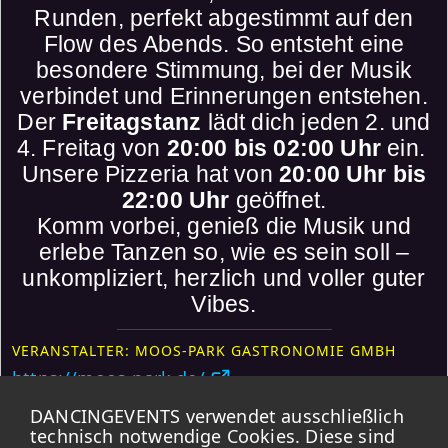
Runden, perfekt abgestimmt auf den
Flow des Abends. So entsteht eine
besondere Stimmung, bei der Musik
verbindet und Erinnerungen entstehen.
Der
Freitagstanz
lädt dich jeden 2. und
4. Freitag von
20:00 bis 02:00 Uhr
ein.
Unsere Pizzeria hat von
20:00 Uhr bis
22:00 Uhr
geöffnet.
Komm vorbei, genieß die Musik und
erlebe Tanzen so, wie es sein soll –
unkompliziert, herzlich und voller guter
Vibes.
VERANSTALTER: MOOS-PARK GASTRONOMIE GMBH
https://moos-park.de/
DANCINGEVENTS verwendet ausschließlich
Weitere Events
technisch notwendige Cookies. Diese sind