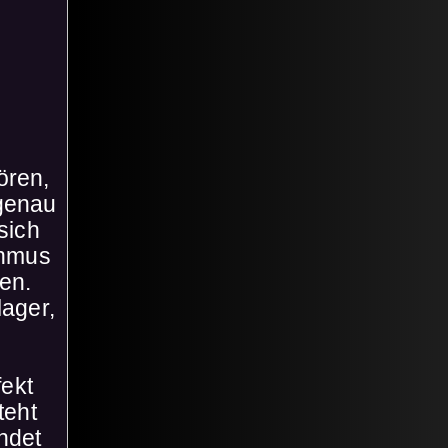
ören,
enau
sich
thmus
en.
lager,
fekt
teht
ndet