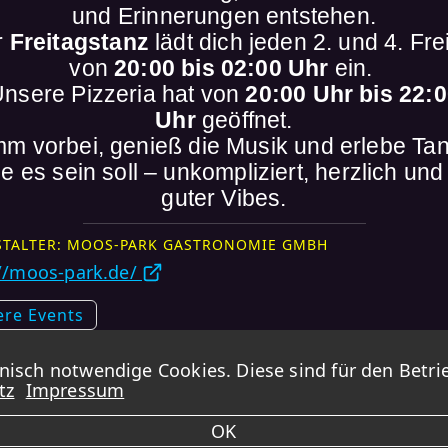
und Erinnerungen entstehen.
r
Freitagstanz
lädt dich jeden 2. und 4. Fre
von
20:00 bis 02:00 Uhr
ein.
nsere Pizzeria hat von
20:00 Uhr bis 22:
Uhr
geöffnet.
m vorbei, genieß die Musik und erlebe Ta
ie es sein soll – unkompliziert, herzlich und 
guter Vibes.
STALTER: MOOS-PARK GASTRONOMIE GMBH
://moos-park.de/
ere Events
e
sch notwendige Cookies. Diese sind für den Betrie
tz
Impressum
DANCINGEVENTS übernimmt KEINE GARANTIE für die Korrektheit der Daten.
OK
Impressum -
Datenschutz -
Kontakt