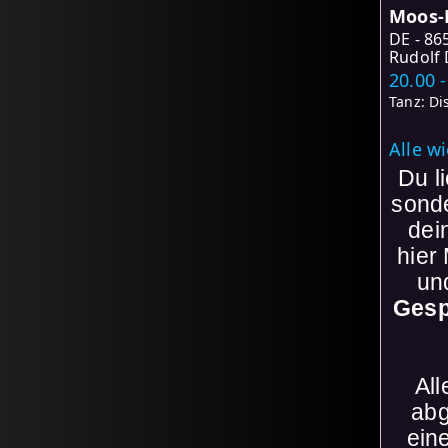
Moos-
DE
86
Rudolf 
20.00 
Tanz: Di
Alle w
Du l
sonde
dei
hier
un
Gesp
All
abg
ein