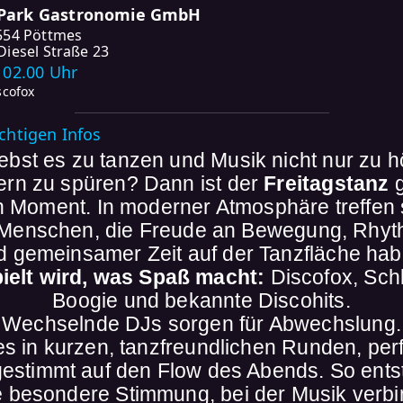
Park Gastronomie GmbH
554 Pöttmes
Diesel Straße 23
- 02.00 Uhr
scofox
ichtigen Infos
iebst es zu tanzen und Musik nicht nur zu h
rn zu spüren? Dann ist der
Freitagstanz
g
n Moment. In moderner Atmosphäre treffen 
 Menschen, die Freude an Bewegung, Rhy
d gemeinsamer Zeit auf der Tanzfläche hab
ielt wird, was Spaß macht:
Discofox, Sch
Boogie und bekannte Discohits.
Wechselnde DJs sorgen für Abwechslung.
es in kurzen, tanzfreundlichen Runden, per
estimmt auf den Flow des Abends. So ents
e besondere Stimmung, bei der Musik verbi