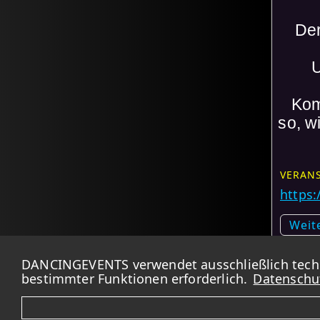
De
U
Kom
so, w
VERAN
https
Weit
Kart
DANCINGEVENTS verwendet ausschließlich techni
bestimmter Funktionen erforderlich.
Datenschu