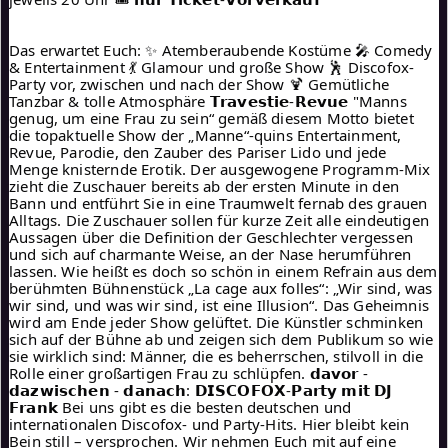
Das erwartet Euch: ✨ Atemberaubende Kostüme 🎤 Comedy 
& Entertainment 💃 Glamour und große Show 🕺 Discofox-
Party vor, zwischen und nach der Show 🍹 Gemütliche 
Tanzbar & tolle Atmosphäre 𝗧𝗿𝗮𝘃𝗲𝘀𝘁𝗶𝗲-𝗥𝗲𝘃𝘂𝗲 "Manns 
genug, um eine Frau zu sein“ gemäß diesem Motto bietet 
die topaktuelle Show der „Manne“-quins Entertainment, 
Revue, Parodie, den Zauber des Pariser Lido und jede 
Menge knisternde Erotik. Der ausgewogene Programm-Mix 
zieht die Zuschauer bereits ab der ersten Minute in den 
Bann und entführt Sie in eine Traumwelt fernab des grauen 
Alltags. Die Zuschauer sollen für kurze Zeit alle eindeutigen 
Aussagen über die Definition der Geschlechter vergessen 
und sich auf charmante Weise, an der Nase herumführen 
lassen. Wie heißt es doch so schön in einem Refrain aus dem 
berühmten Bühnenstück „La cage aux folles“: „Wir sind, was 
wir sind, und was wir sind, ist eine Illusion“. Das Geheimnis 
wird am Ende jeder Show gelüftet. Die Künstler schminken 
sich auf der Bühne ab und zeigen sich dem Publikum so wie 
sie wirklich sind: Männer, die es beherrschen, stilvoll in die 
Rolle einer großartigen Frau zu schlüpfen. 𝗱𝗮𝘃𝗼𝗿 - 
𝗱𝗮𝘇𝘄𝗶𝘀𝗰𝗵𝗲𝗻 - 𝗱𝗮𝗻𝗮𝗰𝗵: 𝗗𝗜𝗦𝗖𝗢𝗙𝗢𝗫-𝗣𝗮𝗿𝘁𝘆 𝗺𝗶𝘁 𝗗𝗝 
𝗙𝗿𝗮𝗻𝗸 Bei uns gibt es die besten deutschen und 
internationalen Discofox- und Party-Hits. Hier bleibt kein 
Bein still – versprochen. Wir nehmen Euch mit auf eine 