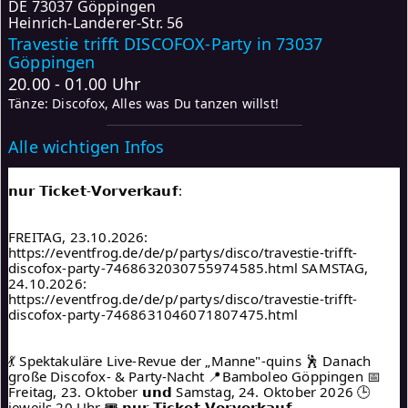
DE
73037 Göppingen
Heinrich-Landerer-Str. 56
Travestie trifft DISCOFOX-Party in 73037
Göppingen
20.00 - 01.00 Uhr
Tänze: Discofox, Alles was Du tanzen willst!
Alle wichtigen Infos
𝗻𝘂𝗿 𝗧𝗶𝗰𝗸𝗲𝘁-𝗩𝗼𝗿𝘃𝗲𝗿𝗸𝗮𝘂𝗳:
FREITAG, 23.10.2026: 
https://eventfrog.de/de/p/partys/disco/travestie-trifft-
discofox-party-7468632030755974585.html SAMSTAG, 
24.10.2026: 
https://eventfrog.de/de/p/partys/disco/travestie-trifft-
discofox-party-7468631046071807475.html
💃 Spektakuläre Live-Revue der „Manne"-quins 🕺 Danach 
große Discofox- & Party-Nacht 📍Bamboleo Göppingen 📅 
Freitag, 23. Oktober 𝘂𝗻𝗱 Samstag, 24. Oktober 2026 🕒 
jeweils 20 Uhr 🎟️ 𝗻𝘂𝗿 𝗧𝗶𝗰𝗸𝗲𝘁-𝗩𝗼𝗿𝘃𝗲𝗿𝗸𝗮𝘂𝗳