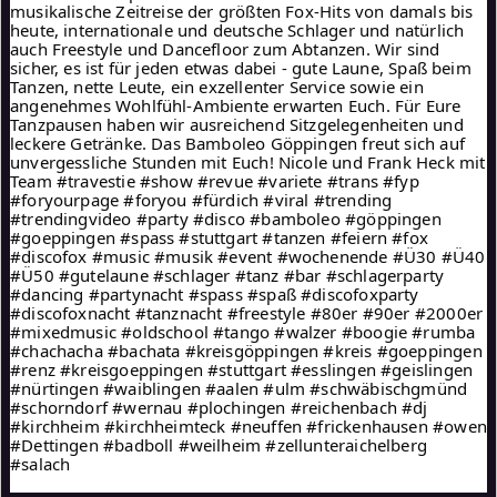
musikalische Zeitreise der größten Fox-Hits von damals bis 
heute, internationale und deutsche Schlager und natürlich 
auch Freestyle und Dancefloor zum Abtanzen. Wir sind 
sicher, es ist für jeden etwas dabei - gute Laune, Spaß beim 
Tanzen, nette Leute, ein exzellenter Service sowie ein 
angenehmes Wohlfühl-Ambiente erwarten Euch. Für Eure 
Tanzpausen haben wir ausreichend Sitzgelegenheiten und 
leckere Getränke. Das Bamboleo Göppingen freut sich auf 
unvergessliche Stunden mit Euch! Nicole und Frank Heck mit 
Team #travestie #show #revue #variete #trans #fyp 
#foryourpage #foryou #fürdich #viral #trending 
#trendingvideo #party #disco #bamboleo #göppingen 
#goeppingen #spass #stuttgart #tanzen #feiern #fox 
#discofox #music #musik #event #wochenende #Ü30 #Ü40 
#Ü50 #gutelaune #schlager #tanz #bar #schlagerparty 
#dancing #partynacht #spass #spaß #discofoxparty 
#discofoxnacht #tanznacht #freestyle #80er #90er #2000er 
#mixedmusic #oldschool #tango #walzer #boogie #rumba 
#chachacha #bachata #kreisgöppingen #kreis #goeppingen 
#renz #kreisgoeppingen #stuttgart #esslingen #geislingen 
#nürtingen #waiblingen #aalen #ulm #schwäbischgmünd 
#schorndorf #wernau #plochingen #reichenbach #dj 
#kirchheim #kirchheimteck #neuffen #frickenhausen #owen 
#Dettingen #badboll #weilheim #zellunteraichelberg 
#salach