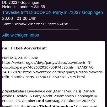
DE
73037 Göppingen
Heinrich-Landerer-Str. 56
Travestie trifft DISCOFOX-Party in 73037 Göppingen
20.00 - 01.00 Uhr
Tänze: Discofox, Alles was Du tanzen willst!
Alle wichtigen Infos
𝗻𝘂𝗿 𝗧𝗶𝗰𝗸𝗲𝘁-𝗩𝗼𝗿𝘃𝗲𝗿𝗸𝗮𝘂𝗳:
FREITAG, 23.10.2026: 
https://eventfrog.de/de/p/partys/disco/travestie-trifft-
discofox-party-7468632030755974585.html SAMSTAG, 
24.10.2026: https://eventfrog.de/de/p/partys/disco/travestie-
trifft-discofox-party-7468631046071807475.html
💃 Spektakuläre Live-Revue der „Manne"-quins 🕺 Danach 
große Discofox- & Party-Nacht 📍Bamboleo Göppingen 📅 
Freitag, 23. Oktober 𝘂𝗻𝗱 Samstag, 24. Oktober 2026 🕒 
jeweils 20 Uhr 🎟️ 𝗻𝘂𝗿 𝗧𝗶𝗰𝗸𝗲𝘁-𝗩𝗼𝗿𝘃𝗲𝗿𝗸𝗮𝘂𝗳 Das erwartet 