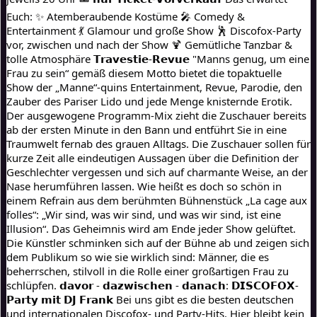
Euch: ✨ Atemberaubende Kostüme 🎤 Comedy & 
Entertainment 💃 Glamour und große Show 🕺 Discofox-Party 
vor, zwischen und nach der Show 🍹 Gemütliche Tanzbar & 
tolle Atmosphäre 𝗧𝗿𝗮𝘃𝗲𝘀𝘁𝗶𝗲-𝗥𝗲𝘃𝘂𝗲 "Manns genug, um eine 
Frau zu sein“ gemäß diesem Motto bietet die topaktuelle 
Show der „Manne“-quins Entertainment, Revue, Parodie, den 
Zauber des Pariser Lido und jede Menge knisternde Erotik. 
Der ausgewogene Programm-Mix zieht die Zuschauer bereits 
ab der ersten Minute in den Bann und entführt Sie in eine 
Traumwelt fernab des grauen Alltags. Die Zuschauer sollen für 
kurze Zeit alle eindeutigen Aussagen über die Definition der 
Geschlechter vergessen und sich auf charmante Weise, an der 
Nase herumführen lassen. Wie heißt es doch so schön in 
einem Refrain aus dem berühmten Bühnenstück „La cage aux 
folles“: „Wir sind, was wir sind, und was wir sind, ist eine 
Illusion“. Das Geheimnis wird am Ende jeder Show gelüftet. 
Die Künstler schminken sich auf der Bühne ab und zeigen sich 
dem Publikum so wie sie wirklich sind: Männer, die es 
beherrschen, stilvoll in die Rolle einer großartigen Frau zu 
schlüpfen. 𝗱𝗮𝘃𝗼𝗿 - 𝗱𝗮𝘇𝘄𝗶𝘀𝗰𝗵𝗲𝗻 - 𝗱𝗮𝗻𝗮𝗰𝗵: 𝗗𝗜𝗦𝗖𝗢𝗙𝗢𝗫-
𝗣𝗮𝗿𝘁𝘆 𝗺𝗶𝘁 𝗗𝗝 𝗙𝗿𝗮𝗻𝗸 Bei uns gibt es die besten deutschen 
und internationalen Discofox- und Party-Hits. Hier bleibt kein 