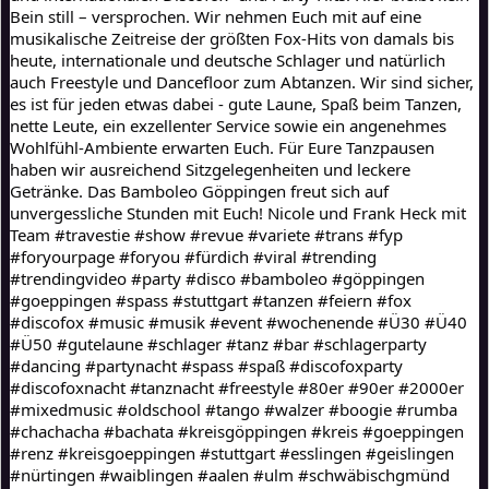
Bein still – versprochen. Wir nehmen Euch mit auf eine 
musikalische Zeitreise der größten Fox-Hits von damals bis 
heute, internationale und deutsche Schlager und natürlich 
auch Freestyle und Dancefloor zum Abtanzen. Wir sind sicher, 
es ist für jeden etwas dabei - gute Laune, Spaß beim Tanzen, 
nette Leute, ein exzellenter Service sowie ein angenehmes 
Wohlfühl-Ambiente erwarten Euch. Für Eure Tanzpausen 
haben wir ausreichend Sitzgelegenheiten und leckere 
Getränke. Das Bamboleo Göppingen freut sich auf 
unvergessliche Stunden mit Euch! Nicole und Frank Heck mit 
Team #travestie #show #revue #variete #trans #fyp 
#foryourpage #foryou #fürdich #viral #trending 
#trendingvideo #party #disco #bamboleo #göppingen 
#goeppingen #spass #stuttgart #tanzen #feiern #fox 
#discofox #music #musik #event #wochenende #Ü30 #Ü40 
#Ü50 #gutelaune #schlager #tanz #bar #schlagerparty 
#dancing #partynacht #spass #spaß #discofoxparty 
#discofoxnacht #tanznacht #freestyle #80er #90er #2000er 
#mixedmusic #oldschool #tango #walzer #boogie #rumba 
#chachacha #bachata #kreisgöppingen #kreis #goeppingen 
#renz #kreisgoeppingen #stuttgart #esslingen #geislingen 
#nürtingen #waiblingen #aalen #ulm #schwäbischgmünd 