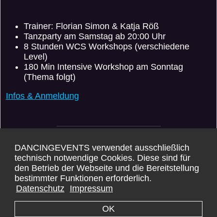
Trainer: Florian Simon & Katja Röß
Tanzparty am Samstag ab 20:00 Uhr
8 Stunden WCS Workshops (verschiedene
Level)
180 Min Intensive Workshop am Sonntag
(Thema folgt)
Infos & Anmeldung
VERANSTALTER: HARMONY WESTIES
DANCINGEVENTS verwendet ausschließlich
https://www.harmony-westies.de/
technisch notwendige Cookies. Diese sind für
den Betrieb der Webseite und die Bereitstellung
Karte
bestimmter Funktionen erforderlich.
Datenschutz
Impressum
DANCINGEVENTS übernimmt KEINE GARANTIE für die Korrektheit der Daten.
OK
Impressum -
Datenschutz -
Kontakt