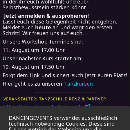
in der ihr euch wohlfühlt und euer
Selbstbewusstsein stärken könnt.
Jetzt anmelden & ausprobieren!
Lasst euch diese Gelegenheit nicht entgehen.
Meldet euch
heute
an und wagt den ersten
Schritt! Wir freuen uns auf euch.
Unsere Workshop-Termine sind:
11. August um 17.00 Uhr
Unser nächster Kurs startet am:
19. August um 17.50 Uhr
Folgt dem Link und sichert euch jetzt euren Platz!
Hier geht es zu unseren
Tanzkursen
VERANSTALTER: TANZSCHULE RENZ & PARTNER
https://www.tanzschule-renz.de
DANCINGEVENTS verwendet ausschließlich
Weitere Events
Anmelden
technisch notwendige Cookies. Diese sind
für den Betrieb der Webseite und die