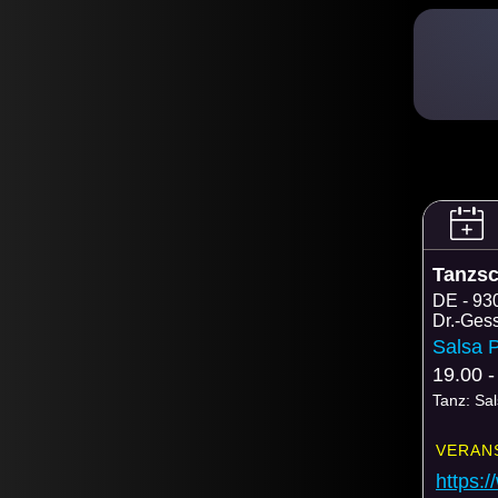
Tanzs
DE
93
Dr.-Ges
Salsa P
19.00 -
Tanz: Sa
VERAN
https: