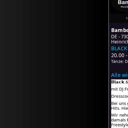
Bambo
DE
73
Heinric
BLACK 
20.00 
Tänze: D
Alle w
𝗕𝗹𝗮𝗰𝗸 
mit DJ 
Dresscode:
Bei uns 
Hits. Hi
Wir nehm
damals b
Freesty