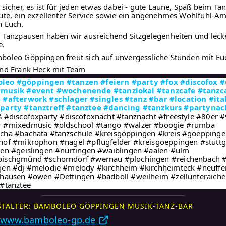
 sicher, es ist für jeden etwas dabei - gute Laune, Spaß beim Ta
ute, ein exzellenter Service sowie ein angenehmes Wohlfühl-A
n Euch.
e Tanzpausen haben wir ausreichend Sitzgelegenheiten und leck
e.
boleo Göppingen freut sich auf unvergessliche Stunden mit Eu
und Frank Heck mit Team
leo
#göppingen
#tanzen
#feiern
#party
#fox
#discofox
#
#musik
#event
#wochenende
#tanzlokal
#tanzcafe
#tanzc
e
#afterwork
#schlager
#singles
#tanz
#bar
#location
#ita
rparty
#tanztreff
#tanztee
#dancing
#tanzkurs
#partynac
 #discofoxparty #discofoxnacht #tanznacht #freestyle #80er 
 #mixedmusic #oldschool #tango #walzer #boogie #rumba
cha #bachata #tanzschule #kreisgöppingen #kreis #goeppinge
hof #mikrophon #nagel #pflugfelder #kreisgoeppingen #stuttg
gen #geislingen #nürtingen #waiblingen #aalen #ulm
ischgmünd #schorndorf #wernau #plochingen #reichenbach
gen #dj #melodie #melody #kirchheim #kirchheimteck #neuffe
nhausen #owen #Dettingen #badboll #weilheim #zellunteraiche
 #tanztee
STALTER: BAMBOLEO GÖPPINGEN MUSIK-TANZ-BAR
//www.bamboleo-gp.de