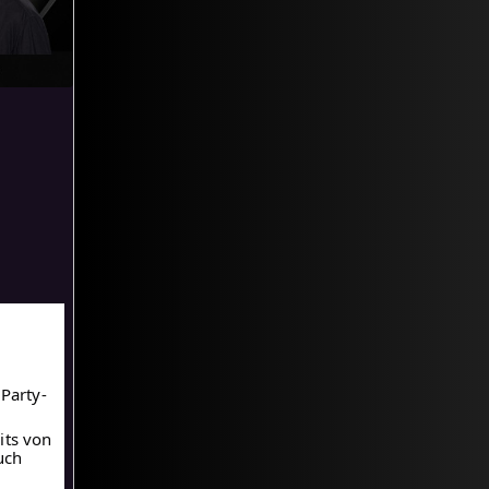
 Party-
its von
uch