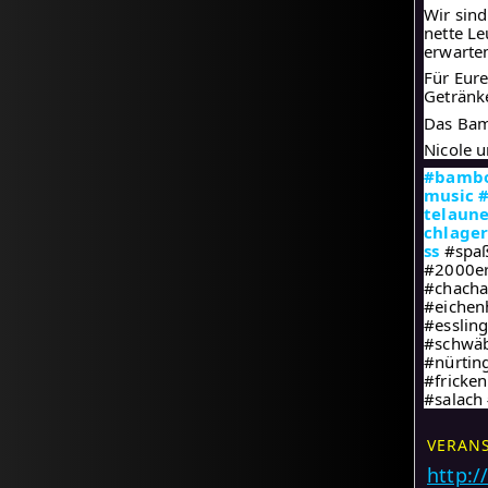
Wir sind
nette Le
erwarte
Für Eur
Getränk
Das Bam
Nicole 
#bambo
music
telaun
chlage
ss
#spaß
#2000er
#chacha
#eichen
#esslin
#schwäb
#nürtin
#fricke
#salach
VERAN
http: