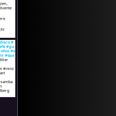
nzen,
mbiente
ere
ch!
disco
#
afé
#gu
lofox
#s
ht
#spa
#90er
n #renz
art
 #samba
n
lberg