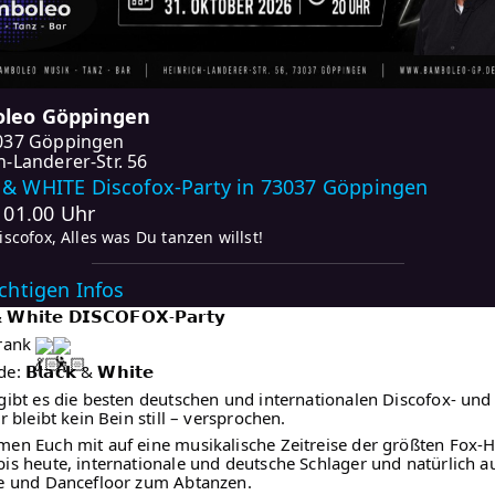
leo Göppingen
037 Göppingen
h-Landerer-Str. 56
& WHITE Discofox-Party in 73037 Göppingen
- 01.00 Uhr
iscofox, Alles was Du tanzen willst!
ichtigen Infos
& 𝗪𝗵𝗶𝘁𝗲 𝗗𝗜𝗦𝗖𝗢𝗙𝗢𝗫-𝗣𝗮𝗿𝘁𝘆
Frank
 𝗕𝗹𝗮𝗰𝗸 & 𝗪𝗵𝗶𝘁𝗲
gibt es die besten deutschen und internationalen Discofox- und
er bleibt kein Bein still – versprochen.
en Euch mit auf eine musikalische Zeitreise der größten Fox-H
is heute, internationale und deutsche Schlager und natürlich a
le und Dancefloor zum Abtanzen.