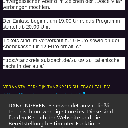
unvergesslichen Abend im Zeichen der „Dolce Vita“
verbringen möchten.
Der Einlass beginnt um 19:00 Uhrr, das Programm
startet ab 20:00 Uhr.
Tickets sind im Vorverkauf für 9 Euro sowie an der
Abendkasse für 12 Euro erhältlich.
https://tanzkreis-sulzbach.de/26-09-26-italienische-
nacht-in-der-aula/
VERANSTALTER: DJK TANZKREIS SULZBACHTAL E.V.
https://tanzkreis-sulzbach.de/
DANCINGEVENTS verwendet ausschließlich
Weitere Events
technisch notwendige Cookies. Diese sind
für den Betrieb der Webseite und die
Karte
Bereitstellung bestimmter Funktionen