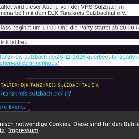
taltet wird dieser Abend von der VHS Sulzbach in
enarbeit mit dem DJK Tanzkreis Sulzbachtal e.V.
lass beginnt um 19:00 Uhr, die Party startet ab 20:00 U
ritt ist frei.
//tanzkreis-sulzbach.de/28-11-2026-querbeet-tanzparty-
ischen-salzbrunnenhaus/
TALTER: DJK TANZKREIS SULZBACHTAL E.V.
//tanzkreis-sulzbach.de/
ere Events
e
sch notwendige Cookies. Diese sind für den Betrie
tz
Impressum
DANCINGEVENTS übernimmt KEINE GARANTIE für die Korrektheit der Daten.