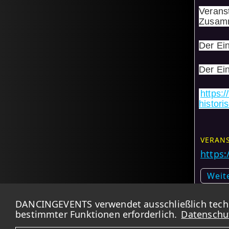
Verans
Zusamm
Der Ein
Der Eint
https:
histor
VERANS
https:
Weit
Kart
DANCINGEVENTS verwendet ausschließlich techni
bestimmter Funktionen erforderlich.
Datenschu