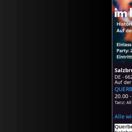
Salzb
DE
66
Auf der
QUERBE
20.00 
Tanz: Al
Alle w
Querbe