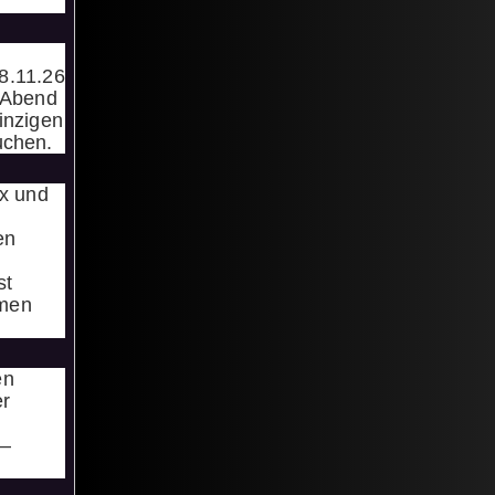
8.11.26
r Abend
einzigen
suchen.
ix und
en
st
mmen
en
er
 –