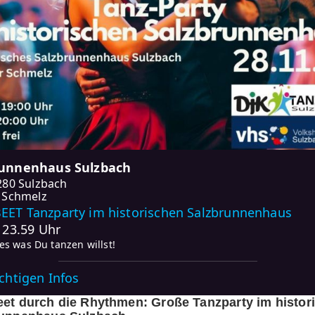
runnenhaus Sulzbach
280 Sulzbach
 Schmelz
ET Tanzparty im historischen Salzbrunnenhaus
- 23.59 Uhr
les was Du tanzen willst!
ichtigen Infos
et durch die Rhythmen: Große Tanzparty im histor