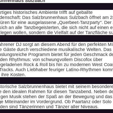
runnenhaus Sulzbach
rtiges historisches Ambiente trifft auf geballte
idenschaft: Das Salzbrunnenhaus Sulzbach öffnet am 2
Türen für eine ausgelassene „Querbeet-Tanzparty“. De
 sich an alle Tanzbegeisterten, die sich nicht auf einen 
stlegen wollen, sondern die Vielfalt auf der Tanzfläche 
fahrener DJ sorgt an diesem Abend für den perfekten M
die Gäste durch verschiedene musikalische Welten. Das
slungsreiche Programm bietet für jeden Geschmack d
den Rhythmus: von schwungvollem Discofox über
egeladenen Rock & Roll bis hin zu modernen West Coa
Tracks. Auch Liebhaber feuriger Latino-Rhythmen ko
f ihre Kosten.
storische Salzbrunnenhaus bietet mit seinem besonder
 den idealen Rahmen für diesen Tanzabend. Neben d
itigen Musik stehen der Spaß an der Bewegung und das
ige Miteinander im Vordergrund. Ob Paartanz oder Solo
aden sind Tänzerinnen und Tänzer aller Niveaus.