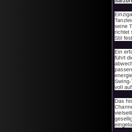
Salzb
Einziga
Tanzle
seine 
richtet
Stil fe
Ein er
führt 
abwech
passen
energi
Swing-
voll au
Das hi
Charme
vielse
gesell
eingel