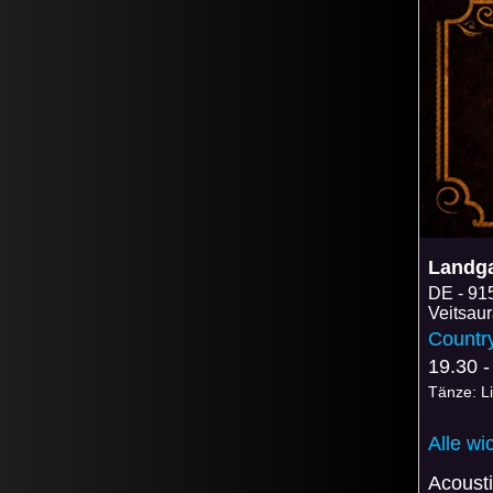
Landga
DE
91
Veitsau
Countr
19.30 -
Tänze: L
Alle wi
Acousti