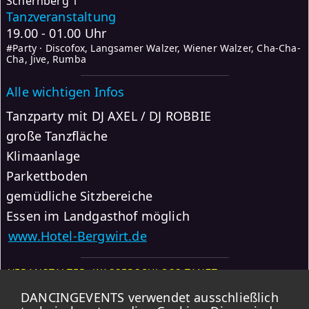
Schernberg 1
Tanzveranstaltung
19.00 - 01.00 Uhr
#Party · Discofox, Langsamer Walzer, Wiener Walzer, Cha-Cha-
Cha, Jive, Rumba
Alle wichtigen Infos
Tanzparty mit DJ AXEL / DJ ROBBIE
große Tanzfläche
Klimaanlage
Parkettboden
gemüdliche Sitzbereiche
Essen im Landgasthof möglich
www.Hotel-Bergwirt.de
VERANSTALTER: WASSERSCHLOSS TANZT
DANCINGEVENTS verwendet ausschließlich
Weitere Events