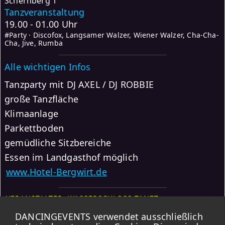
Schernberg 1
Tanzveranstaltung
19.00 - 01.00 Uhr
#Party · Discofox, Langsamer Walzer, Wiener Walzer, Cha-Cha-
Cha, Jive, Rumba
Alle wichtigen Infos
Tanzparty mit DJ AXEL / DJ ROBBIE
große Tanzfläche
Klimaanlage
Parkettboden
gemüdliche Sitzbereiche
Essen im Landgasthof möglich
www.Hotel-Bergwirt.de
VERANSTALTER: WASSERSCHLOSS TANZT
DANCINGEVENTS verwendet ausschließlich
Weitere Events