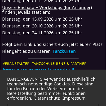
Dienstag, den 01.12.2026 um 20.25 Uhr
Unsere Bachata + Workshops (für Anfänger)
finden jeweils statt am:
Dienstag, den 15.09.2026 um 20.25 Uhr
Dienstag, den 20.10.2026 um 20.25 Uhr
Dienstag, den 24.11.2026 um 20.25 Uhr
Folgt dem Link und sichert euch jetzt euren Platz.
Hier geht es zu unseren
Tanzkursen
VERANSTALTER: TANZSCHULE RENZ & PARTNER
https://www.tanzschule-renz.de
DANCINGEVENTS verwendet ausschließlich
Weitere Events
Anmelden
technisch notwendige Cookies. Diese sind
für den Betrieb der Webseite und die
Karte
Bereitstellung bestimmter Funktionen
erforderlich.
Datenschutz
Impressum
DANCINGEVENTS übernimmt KEINE GARANTIE für die Korrektheit der Daten.