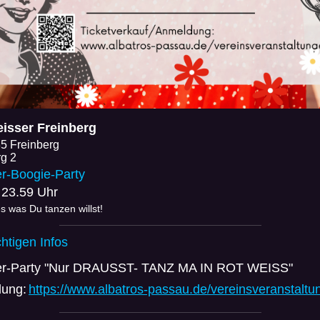
isser Freinberg
5 Freinberg
rg 2
-Boogie-Party
 23.59 Uhr
es was Du tanzen willst!
chtigen Infos
-Party "Nur DRAUSST- TANZ MA IN ROT WEISS"
ung:
https://www.albatros-passau.de/vereinsveranstaltu