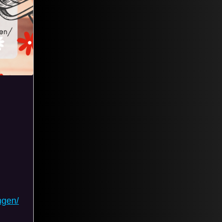
ngen/