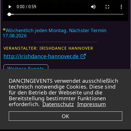
*
Wöchentlich jeden Montag. Nächster Termin
17.08.2026
VERANSTALTER: IRISHDANCE HANNOVER
http://irishdance-hannover.de
Weitere Events
DANCINGEVENTS verwendet ausschließlich
Karte
technisch notwendige Cookies. Diese sind
für den Betrieb der Webseite und die
*
Bereitstellung bestimmter Funktionen
DANCINGEVENTS übernimmt KEINE GARANTIE für die Korrektheit der
Daten.
Bei Wiederholungsterminen kann es vorkommen, dass Feiertage und
erforderlich.
Datenschutz
Impressum
Ferien ausgeschlossen sind. Bitte immer zusätzlich die verlinkten Webseiten
aufrufen.
OK
Impressum -
Datenschutz -
Kontakt