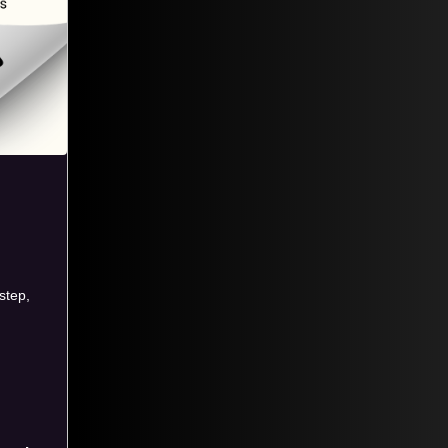
step,
d