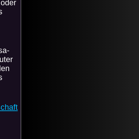
 oder
s
sa-
uter
den
s
chaft