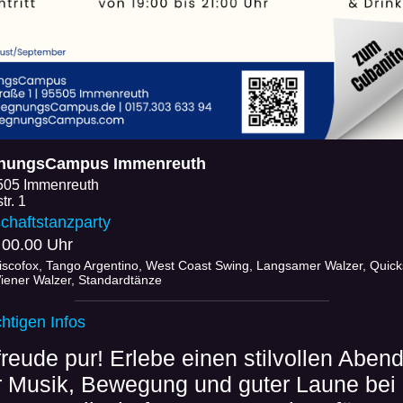
nungsCampus Immenreuth
505 Immenreuth
tr. 1
chaftstanzparty
 00.00 Uhr
iscofox, Tango Argentino, West Coast Swing, Langsamer Walzer, Quick
iener Walzer, Standardtänze
chtigen Infos
reude pur! Erlebe einen stilvollen Aben
er Musik, Bewegung und guter Laune bei