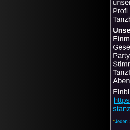
unser
Profi
Tanz
Unse
Einm
Gesel
Part
Stim
Tanzf
Aben
Einbl
http
stanz
*
Jeden 