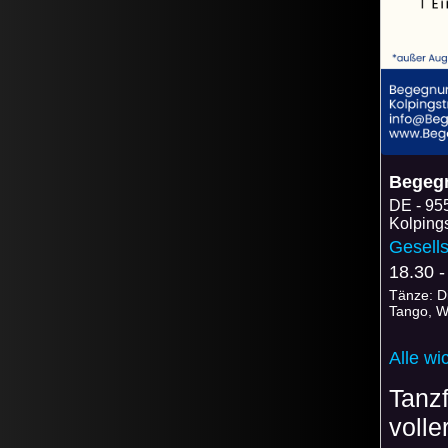
Begeg
DE
95
Kolpings
Gesells
18.30 -
Tänze: D
Tango, W
Alle wi
Tanzf
voll