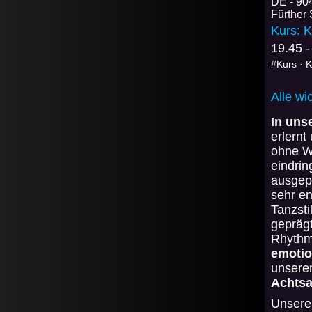
DE
90
Fürther 
Kurs: K
19.45 -
#Kurs · 
Alle wi
In uns
erlernt
ohne Wo
eindri
ausgepr
sehr en
Tanzsti
gepräg
Rhythm
emotio
unserer
Achtsa
Unser