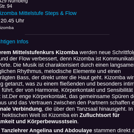
429 Nürnberg
Str. 94
izomba Mittelstufe Steps & Flow
 20.45 Uhr
Kizomba
chtigen Infos
erem Mittelstufenkurs Kizomba
werden neue Schrittfo
 und der Flow verbessert, denn Kizomba ist Kommunikat
rte. Die Musik ist charakterisiert durch einen langsame
nglichen Rhythmus, melodische Elemente und einen
ägten Bass, der direkt unter die Haut geht. Kizomba wir
g getanzt, was zu einem fließenden und besonders inti
l führt, der von Harmonie, Körperkontakt und Sensibilität
t ist.Der enge Körperkontakt, das gemeinsame Spüren d
us und das Vertrauen zwischen den Partnern schaffen 
nale Verbindung
, die über den Tanzsaal hinausgeht. In
 hektischen Welt ist Kizomba ein
Zufluchtsort für
mkeit und Körperbewusstsein
.
e
Tanzlehrer Angelina und Abdoulaye
stammen direkt 