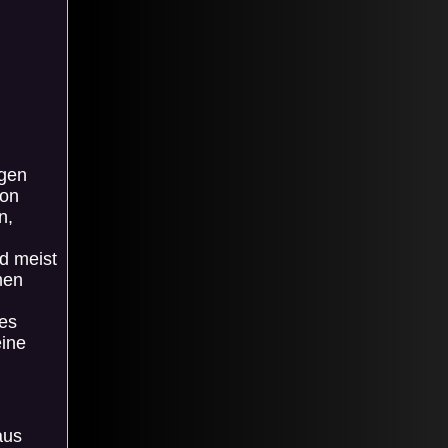
lgen
ion
n,
d meist
men
es
eine
aus