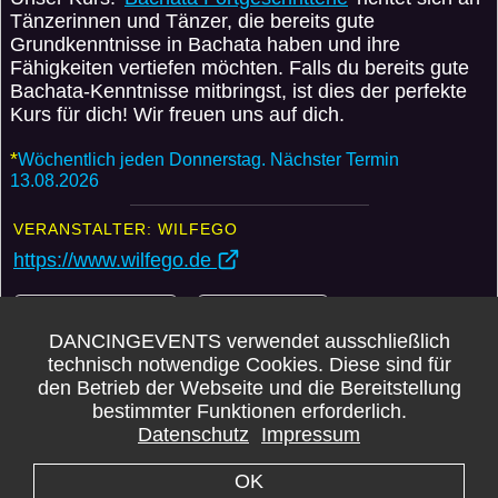
Tänzerinnen und Tänzer, die bereits gute
Grundkenntnisse in Bachata haben und ihre
Fähigkeiten vertiefen möchten. Falls du bereits gute
Bachata-Kenntnisse mitbringst, ist dies der perfekte
Kurs für dich! Wir freuen uns auf dich.
*
Wöchentlich jeden Donnerstag. Nächster Termin
13.08.2026
VERANSTALTER: WILFEGO
https://www.wilfego.de
Weitere Events
Anmelden
DANCINGEVENTS verwendet ausschließlich
Karte
technisch notwendige Cookies. Diese sind für
den Betrieb der Webseite und die Bereitstellung
bestimmter Funktionen erforderlich.
*
DANCINGEVENTS übernimmt KEINE GARANTIE für die Korrektheit der Daten.
Datenschutz
Impressum
Bei Wiederholungsterminen kann es vorkommen, dass Feiertage und Ferien
ausgeschlossen sind. Bitte immer zusätzlich die verlinkten Webseiten aufrufen.
OK
Impressum -
Datenschutz -
Kontakt