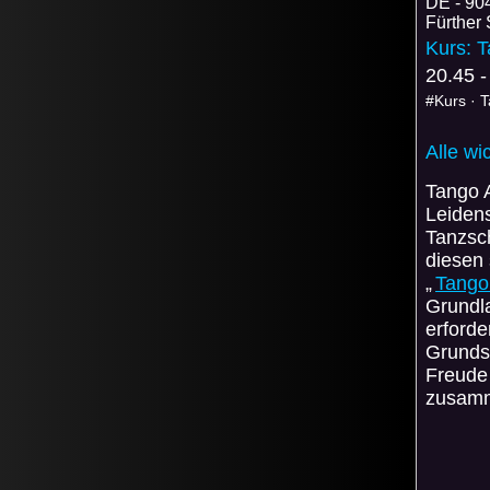
DE
90
Fürther 
Kurs: T
20.45 -
#Kurs · 
Alle wi
Tango A
Leidens
Tanzsc
diesen 
„
Tango
Grundla
erforde
Grundsc
Freude
zusamm