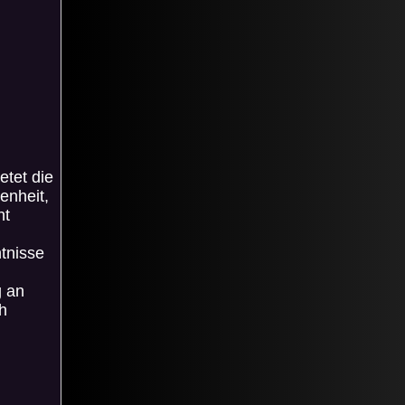
etet die
enheit,
ht
tnisse
g an
h