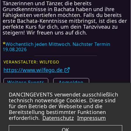
Tänzerinnen und Tänzer, die bereits
Grundkenntnisse in Bachata haben und ihre
Fähigkeiten vertiefen möchten. Falls du bereits
erste Bachata-Kenntnisse mitbringst, ist dies der
perfekte Kurs für dich, um dein Tanzviveau zu
steigern! Wir freuen uns auf dich.
*
Wöchentlich jeden Mittwoch. Nächster Termin
19.08.2026
VERANSTALTER: WILFEGO
https://www.wilfego.de
Weitere Events
Anmelden
DANCINGEVENTS verwendet ausschließlich
Karte
technisch notwendige Cookies. Diese sind
für den Betrieb der Webseite und die
*
Bereitstellung bestimmter Funktionen
DANCINGEVENTS übernimmt KEINE GARANTIE für die Korrektheit der
Daten.
Bei Wiederholungsterminen kann es vorkommen, dass Feiertage und
erforderlich.
Datenschutz
Impressum
Ferien ausgeschlossen sind. Bitte immer zusätzlich die verlinkten Webseiten
aufrufen.
OK