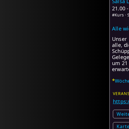
Salsa 
21.00 
#Kurs · 
Alle w
Unser
alle, 
Schüpp
Gelege
um 21 
erwart
*
Wöche
VERANS
https
Weit
Kart