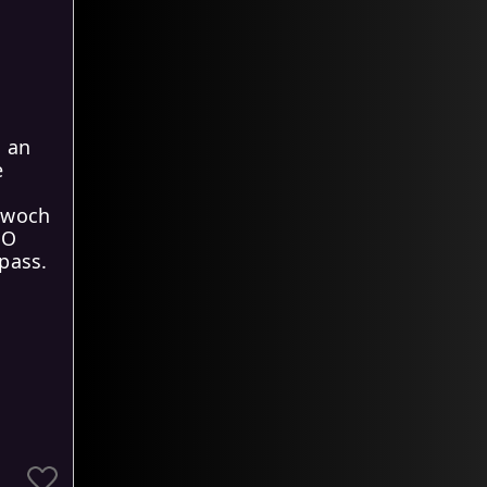
h an
e
ttwoch
GO
Spass.