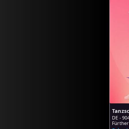
Tanzs
DE
90
Fürther 