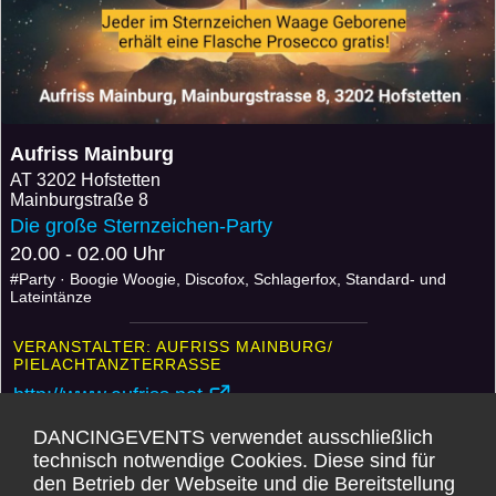
Aufriss Mainburg
AT
3202 Hofstetten
Mainburgstraße 8
Die große Sternzeichen-Party
20.00 - 02.00 Uhr
#Party · Boogie Woogie, Discofox, Schlagerfox, Standard- und
Lateintänze
VERANSTALTER: AUFRISS MAINBURG/
PIELACHTANZTERRASSE
http://www.aufriss.net
DANCINGEVENTS verwendet ausschließlich
Weitere Events
Anmelden
technisch notwendige Cookies. Diese sind für
den Betrieb der Webseite und die Bereitstellung
Karte