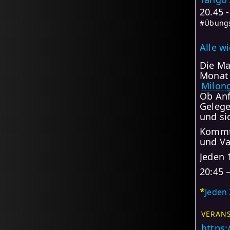
20.45 
#Übungs
Alle w
Die Ma
Monat 
Milon
Ob Anf
Gelege
und si
Kommt 
und Va
Jeden 
20:45 –
*
Jeden 
VERANS
https