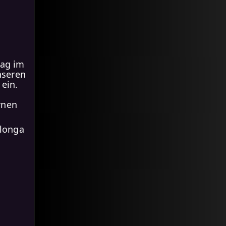
tag im
nseren
 ein.
rnen
ilonga