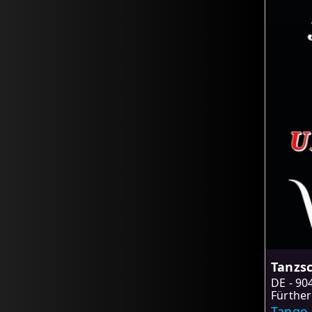
Tanzs
DE
90
Fürther 
Tango 