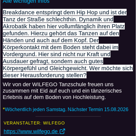
Alle wichtigen Infos
Breakdance entspringt dem Hip Hop und ist der
Tanz der Straße schlechthin. Dynamik und
Akrobatik haben hier vollumfänglich ihren Platz
gefunden. Hierzu gehört das Tanzen auf den
Händen und auch auf dem Kopf. Der
Körperkontakt mit dem Boden steht dabei im
Vordergrund. Hier sind nicht nur Kraft und
Ausdauer gefragt, sondern auch gutes
Körpergefühl und Gleichgewicht. Wer möchte sich
dieser Herausforderung stellen?
Wir von der WILFEGO Tanzschule freuen uns
zusammen mit Eid auf euch und ein tänzerisches
Erlebnis auf dem Boden von Hochleistung.
*
Wöchentlich jeden Samstag. Nächster Termin 15.08.2026
VERANSTALTER: WILFEGO
https://www.wilfego.de